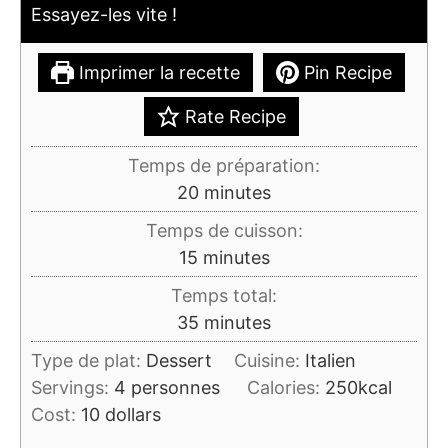
Essayez-les vite !
Imprimer la recette
Pin Recipe
Rate Recipe
Temps de préparation:
minutes
20
minutes
Temps de cuisson:
minutes
15
minutes
Temps total:
minutes
35
minutes
Type de plat:
Dessert
Cuisine:
Italien
Servings:
4
personnes
Calories:
250
kcal
Cost:
10 dollars