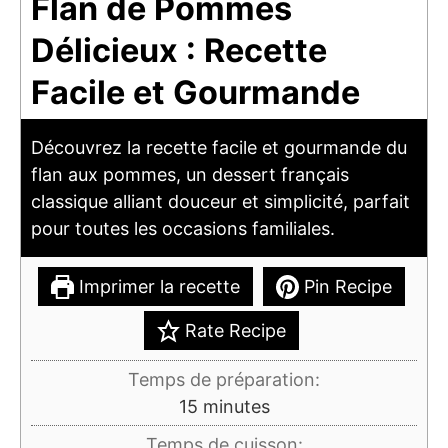
Flan de Pommes
Délicieux : Recette
Facile et Gourmande
Découvrez la recette facile et gourmande du
flan aux pommes, un dessert français
classique alliant douceur et simplicité, parfait
pour toutes les occasions familiales.
Imprimer la recette
Pin Recipe
Rate Recipe
Temps de préparation:
minutes
15
minutes
Temps de cuisson: