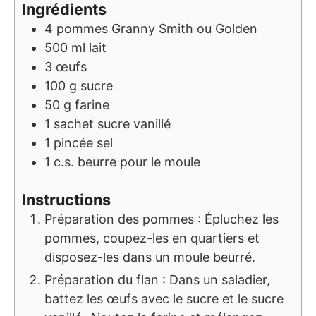
Ingrédients
4
pommes Granny Smith ou Golden
500
ml
lait
3
œufs
100
g
sucre
50
g
farine
1
sachet
sucre vanillé
1
pincée
sel
1
c.s.
beurre pour le moule
Instructions
Préparation des pommes : Épluchez les
pommes, coupez-les en quartiers et
disposez-les dans un moule beurré.
Préparation du flan : Dans un saladier,
battez les œufs avec le sucre et le sucre