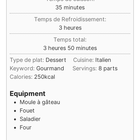
minutes
35
minutes
Temps de Refroidissement:
heures
3
heures
Temps total:
heures
minutes
3
heures
50
minutes
Type de plat:
Dessert
Cuisine:
Italien
Keyword:
Gourmand
Servings:
8
parts
Calories:
250
kcal
Equipment
Moule à gâteau
Fouet
Saladier
Four