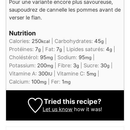
Pour une variante encore plus savoureuse,
saupoudrez de cannelle les pommes avant de
verser le flan.
Nutrition
Calories:
250
|
Carbohydrates:
45
|
kcal
g
Protéines:
7
|
Fat:
7
|
Lipides saturés:
4
|
g
g
g
Choléstérol:
95
|
Sodium:
95
|
mg
mg
Potassium:
200
|
Fibre:
3
|
Sucre:
30
|
mg
g
g
Vitamine A:
300
|
Vitamine C:
5
|
IU
mg
Calcium:
100
|
Fer:
1
mg
mg
Tried this recipe?
Let us know
how it was!