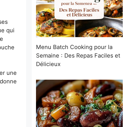
ses
ue qui
re
Menu Batch Cooking pour la
touche
Semaine : Des Repas Faciles et
Délicieux
ter une
a donne