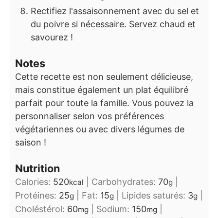
Rectifiez l'assaisonnement avec du sel et
du poivre si nécessaire. Servez chaud et
savourez !
Notes
Cette recette est non seulement délicieuse,
mais constitue également un plat équilibré
parfait pour toute la famille. Vous pouvez la
personnaliser selon vos préférences
végétariennes ou avec divers légumes de
saison !
Nutrition
Calories:
520
|
Carbohydrates:
70
|
kcal
g
Protéines:
25
|
Fat:
15
|
Lipides saturés:
3
|
g
g
g
Choléstérol:
60
|
Sodium:
150
|
mg
mg