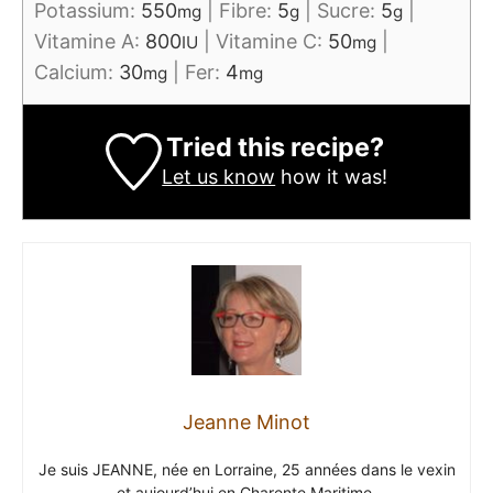
Potassium:
550
|
Fibre:
5
|
Sucre:
5
|
mg
g
g
Vitamine A:
800
|
Vitamine C:
50
|
IU
mg
Calcium:
30
|
Fer:
4
mg
mg
Tried this recipe?
Let us know
how it was!
Jeanne Minot
Je suis JEANNE, née en Lorraine, 25 années dans le vexin
et aujourd’hui en Charente Maritime.