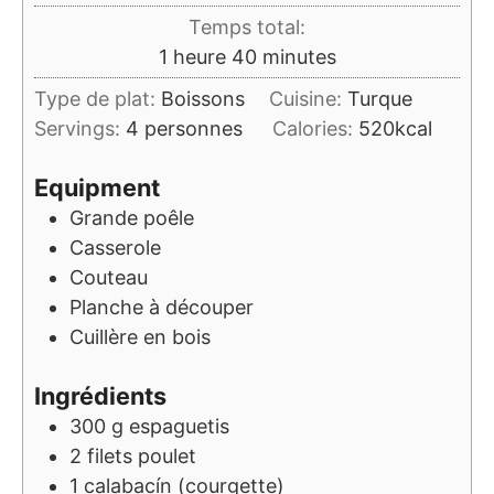
Temps total:
heure
minutes
1
heure
40
minutes
Type de plat:
Boissons
Cuisine:
Turque
Servings:
4
personnes
Calories:
520
kcal
Equipment
Grande poêle
Casserole
Couteau
Planche à découper
Cuillère en bois
Ingrédients
300
g
espaguetis
2
filets
poulet
1
calabacín (courgette)