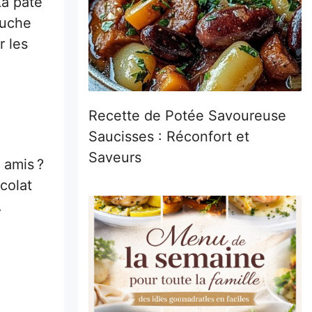
La pâte
ouche
r les
Recette de Potée Savoureuse
Saucisses : Réconfort et
Saveurs
 amis ?
colat
.