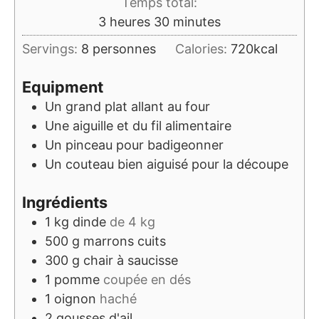
Temps total:
heures
minutes
3
heures
30
minutes
Servings:
8
personnes
Calories:
720
kcal
Equipment
Un grand plat allant au four
Une aiguille et du fil alimentaire
Un pinceau pour badigeonner
Un couteau bien aiguisé pour la découpe
Ingrédients
1
kg
dinde
de 4 kg
500
g
marrons cuits
300
g
chair à saucisse
1
pomme
coupée en dés
1
oignon
haché
2
gousses d'ail