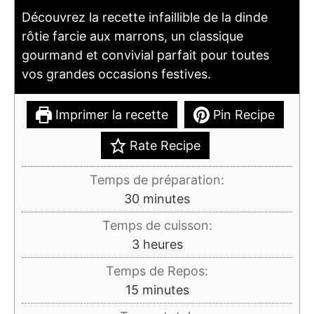
Découvrez la recette infaillible de la dinde
rôtie farcie aux marrons, un classique
gourmand et convivial parfait pour toutes
vos grandes occasions festives.
Imprimer la recette
Pin Recipe
Rate Recipe
Temps de préparation:
minutes
30
minutes
Temps de cuisson:
heures
3
heures
Temps de Repos:
minutes
15
minutes