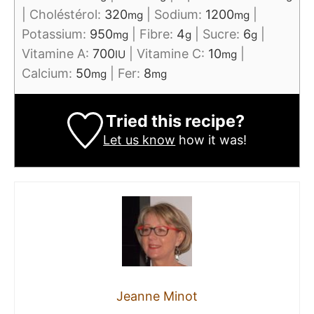
|
Choléstérol:
320
|
Sodium:
1200
|
mg
mg
Potassium:
950
|
Fibre:
4
|
Sucre:
6
|
mg
g
g
Vitamine A:
700
|
Vitamine C:
10
|
IU
mg
Calcium:
50
|
Fer:
8
mg
mg
Tried this recipe?
Let us know
how it was!
Jeanne Minot