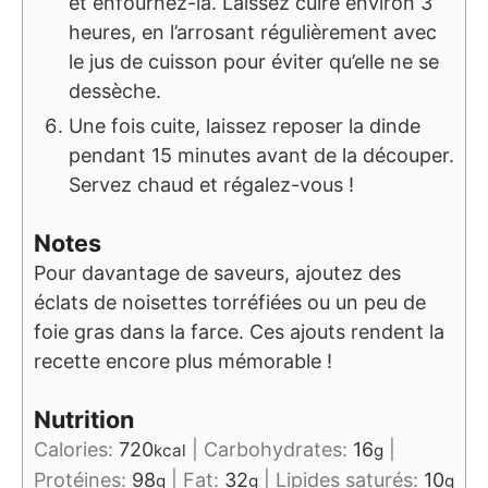
et enfournez-la. Laissez cuire environ 3
heures, en l’arrosant régulièrement avec
le jus de cuisson pour éviter qu’elle ne se
dessèche.
Une fois cuite, laissez reposer la dinde
pendant 15 minutes avant de la découper.
Servez chaud et régalez-vous !
Notes
Pour davantage de saveurs, ajoutez des
éclats de noisettes torréfiées ou un peu de
foie gras dans la farce. Ces ajouts rendent la
recette encore plus mémorable !
Nutrition
Calories:
720
|
Carbohydrates:
16
|
kcal
g
Protéines:
98
|
Fat:
32
|
Lipides saturés:
10
g
g
g