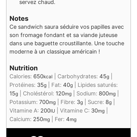
servez chaud.
Notes
Ce sandwich saura séduire vos papilles avec
son fromage fondant et sa viande juteuse
dans une baguette croustillante. Une touche
moderne à un classique américain !
Nutrition
Calories:
650
|
Carbohydrates:
45
|
kcal
g
Protéines:
35
|
Fat:
40
|
Lipides saturés:
g
g
15
|
Choléstérol:
120
|
Sodium:
800
|
g
mg
mg
Potassium:
700
|
Fibre:
3
|
Sucre:
8
|
mg
g
g
Vitamine A:
200
|
Vitamine C:
30
|
IU
mg
Calcium:
250
|
Fer:
4
mg
mg