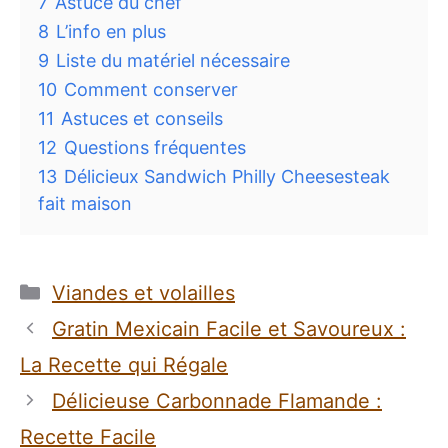
7
Astuce du chef
8
L’info en plus
9
Liste du matériel nécessaire
10
Comment conserver
11
Astuces et conseils
12
Questions fréquentes
13
Délicieux Sandwich Philly Cheesesteak
fait maison
Catégories
Viandes et volailles
Gratin Mexicain Facile et Savoureux :
La Recette qui Régale
Délicieuse Carbonnade Flamande :
Recette Facile