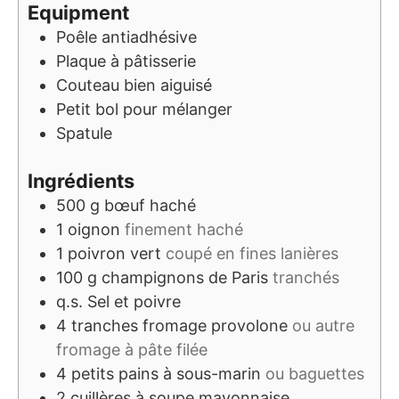
Equipment
Poêle antiadhésive
Plaque à pâtisserie
Couteau bien aiguisé
Petit bol pour mélanger
Spatule
Ingrédients
500
g
bœuf haché
1
oignon
finement haché
1
poivron vert
coupé en fines lanières
100
g
champignons de Paris
tranchés
q.s.
Sel et poivre
4
tranches
fromage provolone
ou autre
fromage à pâte filée
4
petits pains à sous-marin
ou baguettes
2
cuillères à soupe
mayonnaise