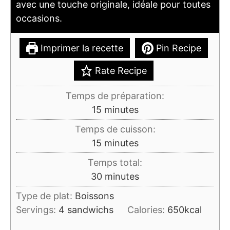
avec une touche originale, idéale pour toutes
occasions.
Imprimer la recette
Pin Recipe
Rate Recipe
Temps de préparation:
minutes
15
minutes
Temps de cuisson:
minutes
15
minutes
Temps total:
minutes
30
minutes
Type de plat:
Boissons
Servings:
4
sandwichs
Calories:
650
kcal