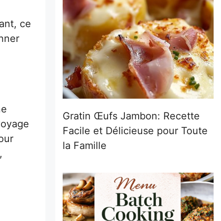
ant, ce
onner
ne
Gratin Œufs Jambon: Recette
 voyage
Facile et Délicieuse pour Toute
our
la Famille
,