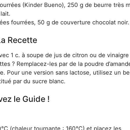
fourrées (Kinder Bueno), 250 g de beurre très 
ait.
ées fourrées, 50 g de couverture chocolat noir.
La Recette
ec 1 c. à soupe de jus de citron ou de vinaigre
settes ? Remplacez-les par de la poudre d’amand
. Pour une version sans lactose, utilisez un be
titué par du sucre blanc.
vez le Guide !
C (chaleur tournante : 160°C) et placez les