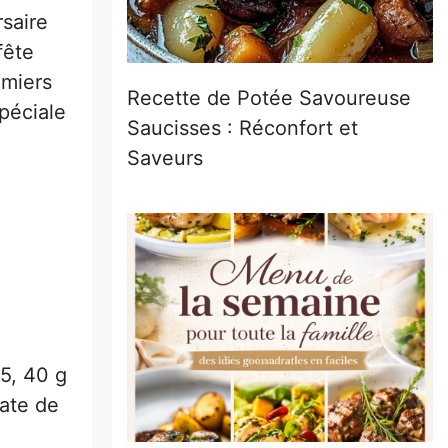
rsaire
fête
emiers
Recette de Potée Savoureuse
spéciale
Saucisses : Réconfort et
Saveurs
05, 40 g
nate de