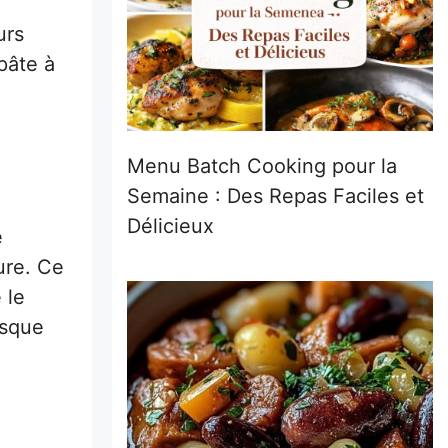
urs
pâte à
Menu Batch Cooking pour la
Semaine : Des Repas Faciles et
Délicieux
e
ure. Ce
 le
esque