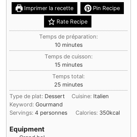
Imprimer la recette
Pin Recipe
Rate Recipe
Temps de préparation:
minutes
10
minutes
Temps de cuisson:
minutes
15
minutes
Temps total:
minutes
25
minutes
Type de plat:
Dessert
Cuisine:
Italien
Keyword:
Gourmand
Servings:
4
personnes
Calories:
350
kcal
Equipment