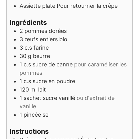
Assiette plate
Pour retourner la crêpe
Ingrédients
2
pommes dorées
3
œufs entiers bio
3
c.s
farine
30
g
beurre
1
c.s
sucre de canne
pour caraméliser les
pommes
1
c.s
sucre en poudre
120
ml
lait
1
sachet
sucre vanillé
ou d'extrait de
vanille
1
pincée
sel
Instructions