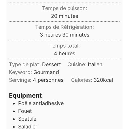
Temps de cuisson:
minutes
20
minutes
Temps de Réfrigération:
heures
minutes
3
heures
30
minutes
Temps total:
heures
4
heures
Type de plat:
Dessert
Cuisine:
Italien
Keyword:
Gourmand
Servings:
4
personnes
Calories:
320
kcal
Equipment
Poêle antiadhésive
Fouet
Spatule
Saladier