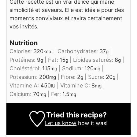
Cette recette est un vrai délice qui marie
simplicité et saveurs. Elle est idéale pour des
moments conviviaux et ravira certainement
vos invités.
Nutrition
Calories:
320
|
Carbohydrates:
37
|
kcal
g
Protéines:
9
|
Fat:
15
|
Lipides saturés:
8
|
g
g
g
Choléstérol:
115
|
Sodium:
120
|
mg
mg
Potassium:
200
|
Fibre:
2
|
Sucre:
20
|
mg
g
g
Vitamine A:
450
|
Vitamine C:
8
|
IU
mg
Calcium:
70
|
Fer:
1.5
mg
mg
Tried this recipe?
Let us know
how it was!