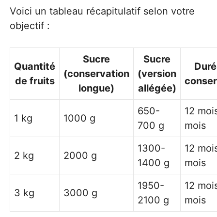
Voici un tableau récapitulatif selon votre
objectif :
Sucre
Sucre
Quantité
Duré
(conservation
(version
de fruits
conser
longue)
allégée)
650-
12 mois
1 kg
1000 g
700 g
mois
1300-
12 mois
2 kg
2000 g
1400 g
mois
1950-
12 mois
3 kg
3000 g
2100 g
mois