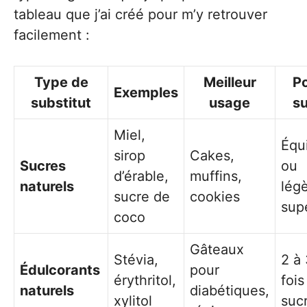
tableau que j’ai créé pour m’y retrouver
facilement :
Type de
Meilleur
P
Exemples
substitut
usage
su
Miel,
Équ
sirop
Cakes,
Sucres
ou
d’érable,
muffins,
naturels
lég
sucre de
cookies
sup
coco
Gâteaux
Stévia,
2 à
Édulcorants
pour
érythritol,
fois
naturels
diabétiques,
xylitol
suc