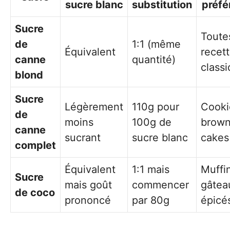
sucre blanc
substitution
préfé
Sucre
Toute
de
1:1 (même
Équivalent
recet
canne
quantité)
class
blond
Sucre
Légèrement
110g pour
Cooki
de
moins
100g de
brown
canne
sucrant
sucre blanc
cakes
complet
Équivalent
1:1 mais
Muffi
Sucre
mais goût
commencer
gâtea
de coco
prononcé
par 80g
épicé