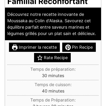
Familial Réconfortant
Découvrez notre recette innovante de
Moussaka au Colin d'Alaska. Savourez cet
équilibre parfait entre saveurs marines et
légumes grillés pour un plat sain et délicieux.
Imprimer la recette
Pin Recipe
Rate Recipe
Temps de préparation:
minutes
30
minutes
Temps de cuisson:
minutes
40
minutes
Temps de Préparation: