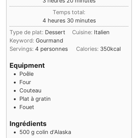
heures
minutes
3
heures
20
minutes
Temps total:
heures
minutes
4
heures
30
minutes
Type de plat:
Dessert
Cuisine:
Italien
Keyword:
Gourmand
Servings:
4
personnes
Calories:
350
kcal
Equipment
Poêle
Four
Couteau
Plat à gratin
Fouet
Ingrédients
500
g
colin d'Alaska