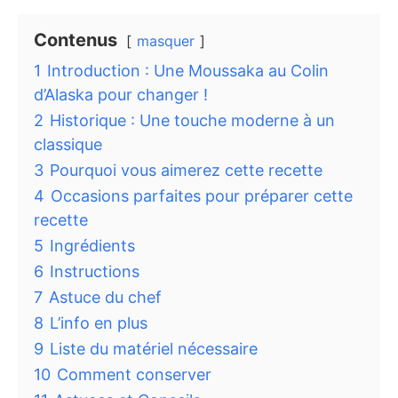
7
Astuce du chef
8
L’info en plus
9
Liste du matériel nécessaire
10
Comment conserver
11
Astuces et Conseils
12
Questions fréquentes
13
Recette Incroyable : Moussaka au Colin
d'Alaska - Un Délice Familial Réconfortant
Catégories
Gratins et plats au four
Recette Infaillible : Dahl de Lentilles
Corail au Lait de Coco pour une Soirée
Réconfortante