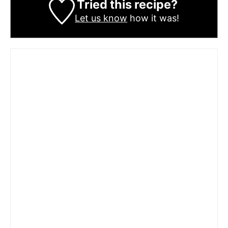
Tried this recipe?
Let us know
how it was!
Jeanne Minot
Je suis JEANNE, née en Lorraine, 25 années dans le vexin
et aujourd’hui en Charente Maritime.
Depuis mon plus jeune âge, la cuisine a toujours été mon
terrain de jeu préféré. J’aime explorer les saveurs, revisiter
les recettes traditionnelles et surtout, partager ma passion
avec les autres. À travers mes recettes, je cherche à
rendre la cuisine accessible à tous, avec des plats simples,