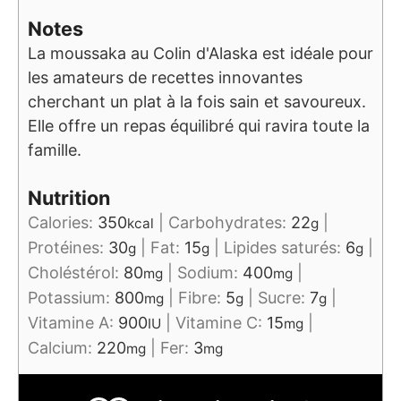
Notes
La moussaka au Colin d'Alaska est idéale pour
les amateurs de recettes innovantes
cherchant un plat à la fois sain et savoureux.
Elle offre un repas équilibré qui ravira toute la
famille.
Nutrition
Calories:
350
|
Carbohydrates:
22
|
kcal
g
Protéines:
30
|
Fat:
15
|
Lipides saturés:
6
|
g
g
g
Choléstérol:
80
|
Sodium:
400
|
mg
mg
Potassium:
800
|
Fibre:
5
|
Sucre:
7
|
mg
g
g
Vitamine A:
900
|
Vitamine C:
15
|
IU
mg
Calcium:
220
|
Fer:
3
mg
mg