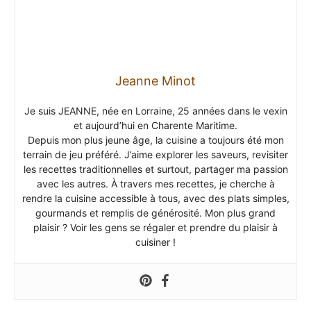
gourmands et remplis de générosité. Mon plus grand
plaisir ? Voir les gens se régaler et prendre du plaisir à
cuisiner !
Contenus
masquer
1
Introduction : Une Moussaka au Colin
d’Alaska pour changer !
2
Historique : Une touche moderne à un
classique
3
Pourquoi vous aimerez cette recette
4
Occasions parfaites pour préparer cette
recette
5
Ingrédients
6
Instructions