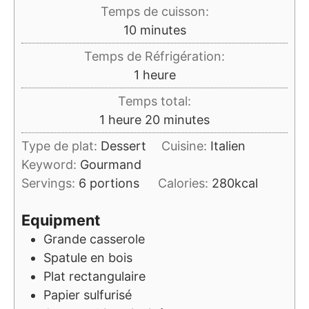
Temps de cuisson:
minutes
10
minutes
Temps de Réfrigération:
heure
1
heure
Temps total:
heure
minutes
1
heure
20
minutes
Type de plat:
Dessert
Cuisine:
Italien
Keyword:
Gourmand
Servings:
6
portions
Calories:
280
kcal
Equipment
Grande casserole
Spatule en bois
Plat rectangulaire
Papier sulfurisé