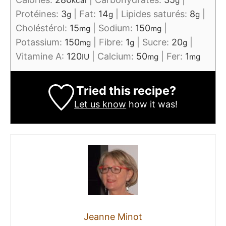
kcal
g
Protéines:
3
|
Fat:
14
|
Lipides saturés:
8
|
g
g
g
Choléstérol:
15
|
Sodium:
150
|
mg
mg
Potassium:
150
|
Fibre:
1
|
Sucre:
20
|
mg
g
g
Vitamine A:
120
|
Calcium:
50
|
Fer:
1
IU
mg
mg
Tried this recipe?
Let us know
how it was!
Jeanne Minot