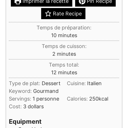
Imprimer la recette
Pin Recipe
Rate Recipe
Temps de préparation:
minutes
10
minutes
Temps de cuisson:
minutes
2
minutes
Temps total:
minutes
12
minutes
Type de plat:
Dessert
Cuisine:
Italien
Keyword:
Gourmand
Servings:
1
personne
Calories:
250
kcal
Cost:
3 dollars
Equipment