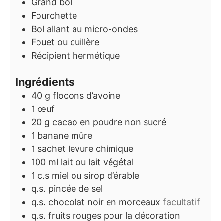
Grand bol
Fourchette
Bol allant au micro-ondes
Fouet ou cuillère
Récipient hermétique
Ingrédients
40
g
flocons d’avoine
1
œuf
20
g
cacao en poudre non sucré
1
banane mûre
1
sachet
levure chimique
100
ml
lait ou lait végétal
1
c.s
miel ou sirop d’érable
q.s.
pincée de sel
q.s.
chocolat noir en morceaux
facultatif
q.s.
fruits rouges pour la décoration