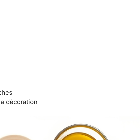
ches
 la décoration