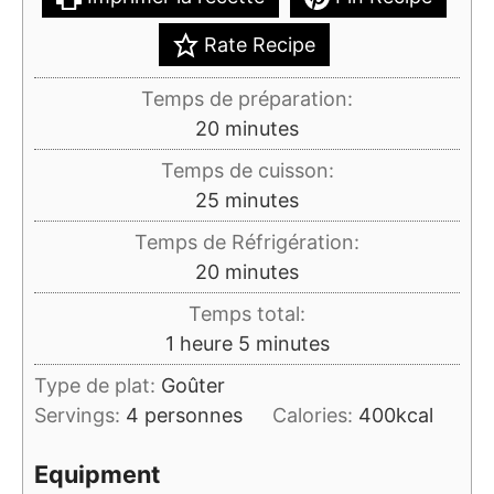
Rate Recipe
Temps de préparation:
minutes
20
minutes
Temps de cuisson:
minutes
25
minutes
Temps de Réfrigération:
minutes
20
minutes
Temps total:
heure
minutes
1
heure
5
minutes
Type de plat:
Goûter
Servings:
4
personnes
Calories:
400
kcal
Equipment