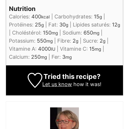
Nutrition
Calories:
400
|
Carbohydrates:
15
|
kcal
g
Protéines:
25
|
Fat:
30
|
Lipides saturés:
12
g
g
g
|
Choléstérol:
150
|
Sodium:
650
|
mg
mg
Potassium:
550
|
Fibre:
2
|
Sucre:
2
|
mg
g
g
Vitamine A:
4000
|
Vitamine C:
15
|
IU
mg
Calcium:
250
|
Fer:
3
mg
mg
Tried this recipe?
Let us know
how it was!