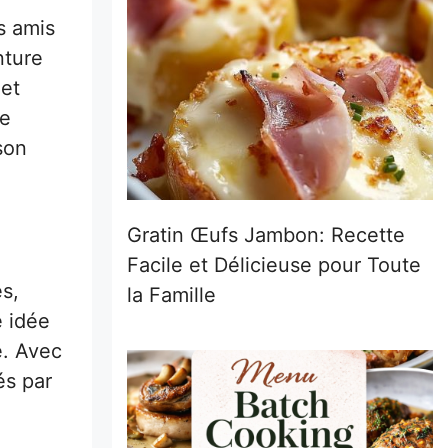
s amis
nture
 et
te
son
Gratin Œufs Jambon: Recette
Facile et Délicieuse pour Toute
s,
la Famille
e idée
e. Avec
és par