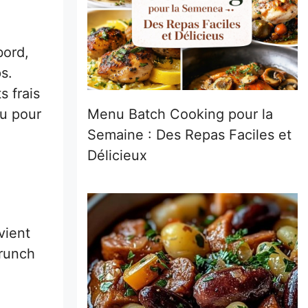
bord,
s.
s frais
ou pour
Menu Batch Cooking pour la
Semaine : Des Repas Faciles et
Délicieux
vient
brunch