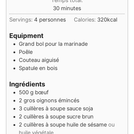
Temps total:
minutes
30
minutes
Servings:
4
personnes
Calories:
320
kcal
Equipment
Grand bol
pour la marinade
Poêle
Couteau aiguisé
Spatule en bois
Ingrédients
500
g
bœuf
2
gros oignons émincés
3
cuillères à soupe
sauce soja
2
cuillères à soupe
sucre brun
2
cuillères à soupe
huile de sésame
ou
huile végétale