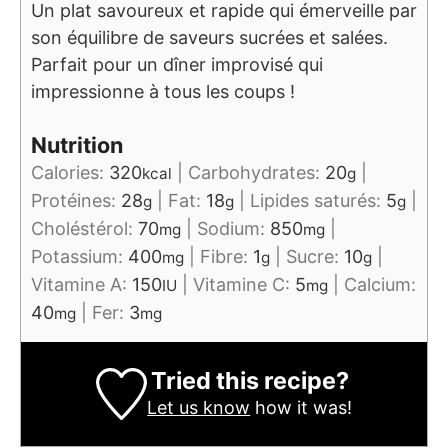
Un plat savoureux et rapide qui émerveille par
son équilibre de saveurs sucrées et salées.
Parfait pour un dîner improvisé qui
impressionne à tous les coups !
Nutrition
Calories:
320
|
Carbohydrates:
20
|
kcal
g
Protéines:
28
|
Fat:
18
|
Lipides saturés:
5
|
g
g
g
Choléstérol:
70
|
Sodium:
850
|
mg
mg
Potassium:
400
|
Fibre:
1
|
Sucre:
10
|
mg
g
g
Vitamine A:
150
|
Vitamine C:
5
|
Calcium:
IU
mg
40
|
Fer:
3
mg
mg
Tried this recipe?
Let us know
how it was!