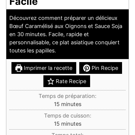
Facile
Découvrez comment préparer un délicieux
Bœuf Caramélisé aux Oignons et Sauce Soja
en 30 minutes. Facile, rapide et
personnalisable, ce plat asiatique conquiert
toutes les papilles.
Imprimer la recette
Pin Recipe
Rate Recipe
Temps de préparation:
minutes
15
minutes
Temps de cuisson:
minutes
15
minutes