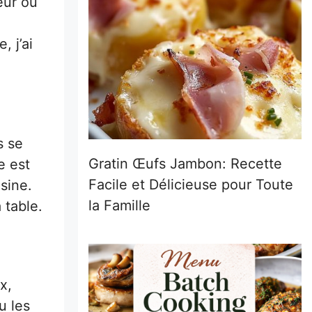
eur ou
, j’ai
s se
Gratin Œufs Jambon: Recette
e est
Facile et Délicieuse pour Toute
sine.
la Famille
 table.
x,
u les