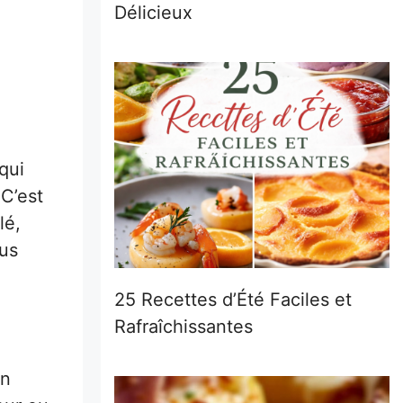
Délicieux
qui
 C’est
lé,
ous
25 Recettes d’Été Faciles et
Rafraîchissantes
en