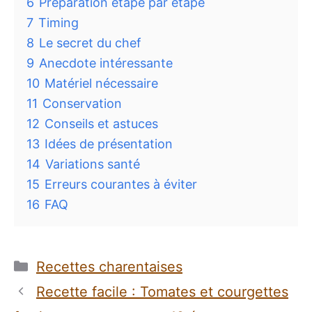
6
Préparation étape par étape
7
Timing
8
Le secret du chef
9
Anecdote intéressante
10
Matériel nécessaire
11
Conservation
12
Conseils et astuces
13
Idées de présentation
14
Variations santé
15
Erreurs courantes à éviter
16
FAQ
Catégories
Recettes charentaises
Recette facile : Tomates et courgettes