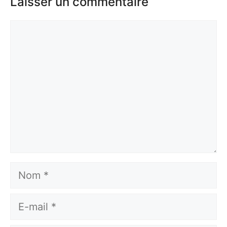
Laisser un commentaire
Commentaire
Nom
E-
mail