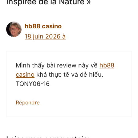
Inspirée de la Nature »
hb88 casino
18 juin 2026 à
Mình thấy bài review này về
hb88
casino
khá thực tế và dễ hiểu.
TONY06-16
Répondre