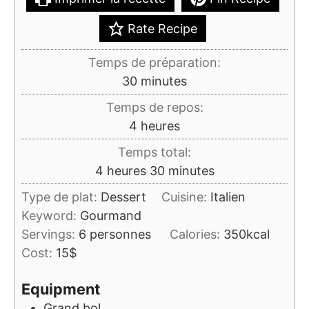
Rate Recipe
Temps de préparation:
minutes
30
minutes
Temps de repos:
heures
4
heures
Temps total:
heures
minutes
4
heures
30
minutes
Type de plat:
Dessert
Cuisine:
Italien
Keyword:
Gourmand
Servings:
6
personnes
Calories:
350
kcal
Cost:
15$
Equipment
Grand bol