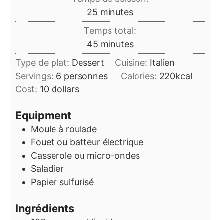
minutes
25
minutes
Temps total:
minutes
45
minutes
Type de plat:
Dessert
Cuisine:
Italien
Servings:
6
personnes
Calories:
220
kcal
Cost:
10 dollars
Equipment
Moule à roulade
Fouet ou batteur électrique
Casserole ou micro-ondes
Saladier
Papier sulfurisé
Ingrédients