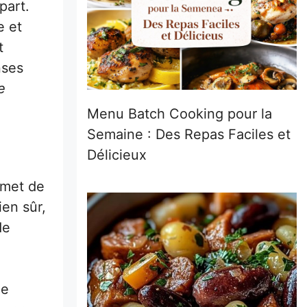
part.
e et
t
nses
e
Menu Batch Cooking pour la
Semaine : Des Repas Faciles et
Délicieux
rmet de
ien sûr,
de
de