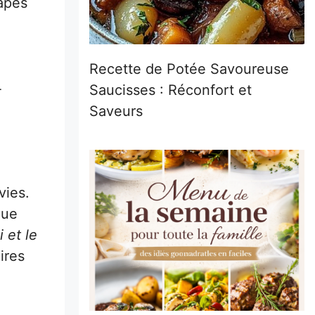
tapes
Recette de Potée Savoureuse
4
Saucisses : Réconfort et
Saveurs
vies.
que
 et le
ires