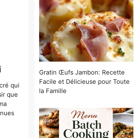
i
Gratin Œufs Jambon: Recette
Facile et Délicieuse pour Toute
cré qui
la Famille
sir que
 ma
enues