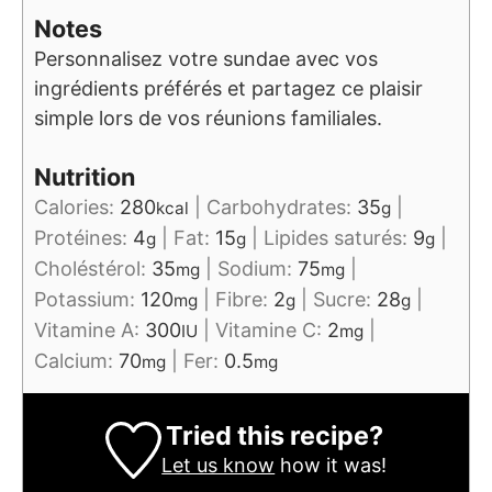
Notes
Personnalisez votre sundae avec vos
ingrédients préférés et partagez ce plaisir
simple lors de vos réunions familiales.
Nutrition
Calories:
280
|
Carbohydrates:
35
|
kcal
g
Protéines:
4
|
Fat:
15
|
Lipides saturés:
9
|
g
g
g
Choléstérol:
35
|
Sodium:
75
|
mg
mg
Potassium:
120
|
Fibre:
2
|
Sucre:
28
|
mg
g
g
Vitamine A:
300
|
Vitamine C:
2
|
IU
mg
Calcium:
70
|
Fer:
0.5
mg
mg
Tried this recipe?
Let us know
how it was!