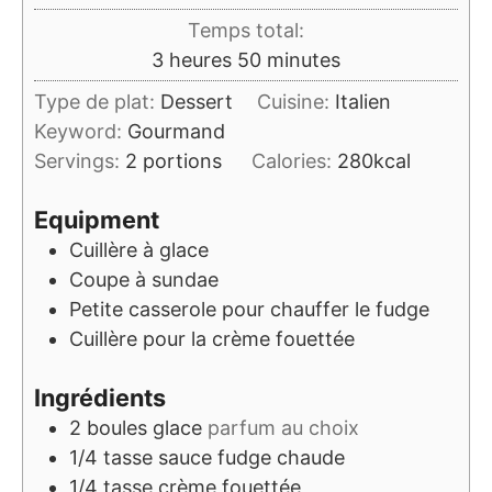
Temps total:
heures
minutes
3
heures
50
minutes
Type de plat:
Dessert
Cuisine:
Italien
Keyword:
Gourmand
Servings:
2
portions
Calories:
280
kcal
Equipment
Cuillère à glace
Coupe à sundae
Petite casserole
pour chauffer le fudge
Cuillère
pour la crème fouettée
Ingrédients
2
boules
glace
parfum au choix
1/4
tasse
sauce fudge chaude
1/4
tasse
crème fouettée