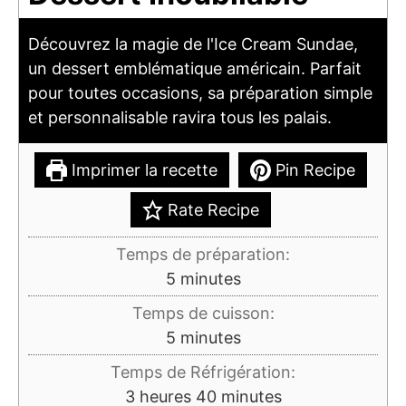
Découvrez la magie de l'Ice Cream Sundae,
un dessert emblématique américain. Parfait
pour toutes occasions, sa préparation simple
et personnalisable ravira tous les palais.
Imprimer la recette
Pin Recipe
Rate Recipe
Temps de préparation:
minutes
5
minutes
Temps de cuisson:
minutes
5
minutes
Temps de Réfrigération:
heures
minutes
3
heures
40
minutes