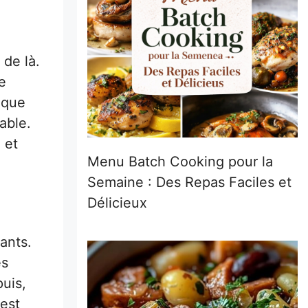
 de là.
e
 que
able.
 et
Menu Batch Cooking pour la
Semaine : Des Repas Faciles et
Délicieux
lants.
es
puis,
’est