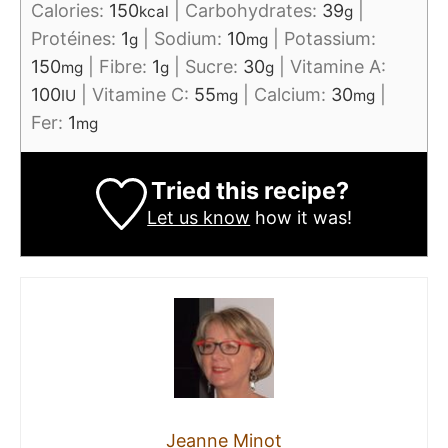
Calories:
150
|
Carbohydrates:
39
|
kcal
g
Protéines:
1
|
Sodium:
10
|
Potassium:
g
mg
150
|
Fibre:
1
|
Sucre:
30
|
Vitamine A:
mg
g
g
100
|
Vitamine C:
55
|
Calcium:
30
|
IU
mg
mg
Fer:
1
mg
Tried this recipe?
Let us know
how it was!
Jeanne Minot