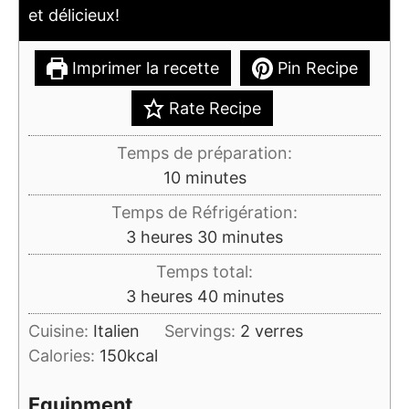
et délicieux!
Imprimer la recette
Pin Recipe
Rate Recipe
Temps de préparation:
minutes
10
minutes
Temps de Réfrigération:
heures
minutes
3
heures
30
minutes
Temps total:
heures
minutes
3
heures
40
minutes
Cuisine:
Italien
Servings:
2
verres
Calories:
150
kcal
Equipment