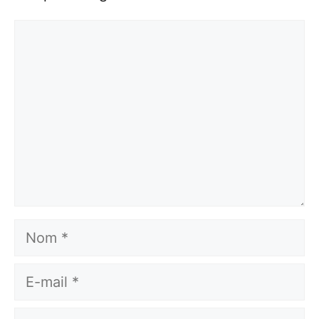
Commentaire
Nom
E-
mail
Site