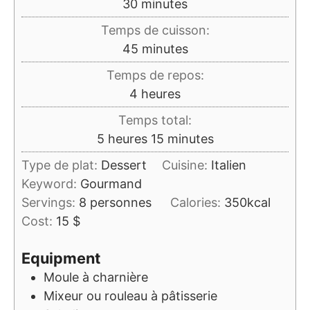
minutes
30
minutes
Temps de cuisson:
minutes
45
minutes
Temps de repos:
heures
4
heures
Temps total:
heures
minutes
5
heures
15
minutes
Type de plat:
Dessert
Cuisine:
Italien
Keyword:
Gourmand
Servings:
8
personnes
Calories:
350
kcal
Cost:
15 $
Equipment
Moule à charnière
Mixeur ou rouleau à pâtisserie