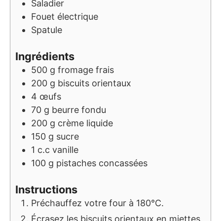
Saladier
Fouet électrique
Spatule
Ingrédients
500
g
fromage frais
200
g
biscuits orientaux
4
œufs
70
g
beurre fondu
200
g
crème liquide
150
g
sucre
1
c.c
vanille
100
g
pistaches concassées
Instructions
Préchauffez votre four à 180°C.
Écrasez les biscuits orientaux en miettes