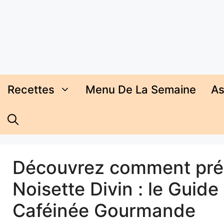
Aller
au
contenu
Recettes
Menu De La Semaine
As
Découvrez comment prép
Noisette Divin : le Guid
Caféinée Gourmande