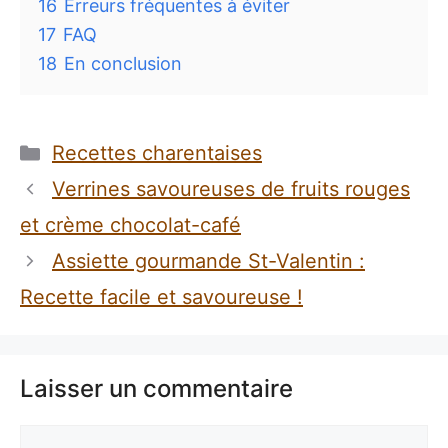
16
Erreurs fréquentes à éviter
17
FAQ
18
En conclusion
Catégories
Recettes charentaises
Verrines savoureuses de fruits rouges
et crème chocolat-café
Assiette gourmande St-Valentin :
Recette facile et savoureuse !
Laisser un commentaire
Commentaire