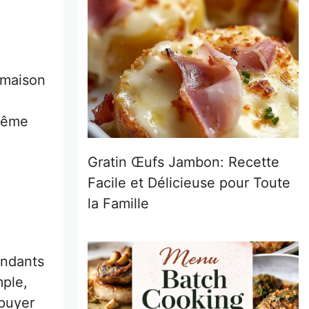
 maison
 même
Gratin Œufs Jambon: Recette
Facile et Délicieuse pour Toute
la Famille
ondants
mple,
ppuyer