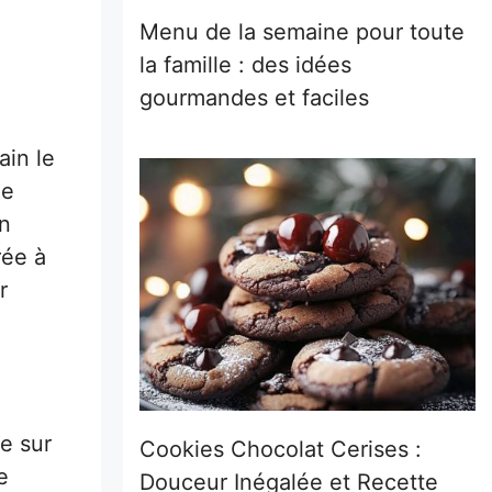
Menu de la semaine pour toute
la famille : des idées
gourmandes et faciles
ain le
le
on
rée à
r
re sur
Cookies Chocolat Cerises :
e
Douceur Inégalée et Recette