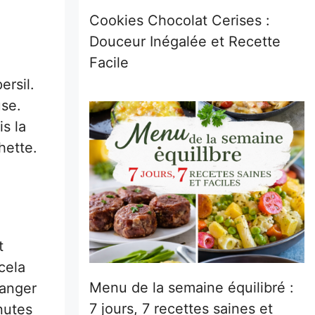
Cookies Chocolat Cerises :
Douceur Inégalée et Recette
Facile
ersil.
use.
s la
hette.
t
cela
Menu de la semaine équilibré :
langer
7 jours, 7 recettes saines et
nutes