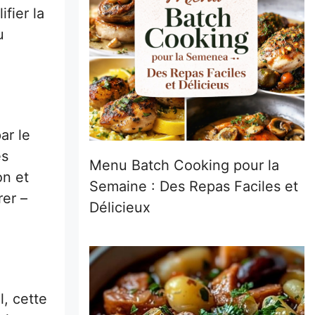
fier la
u
ar le
es
Menu Batch Cooking pour la
on et
Semaine : Des Repas Faciles et
rer –
Délicieux
l, cette