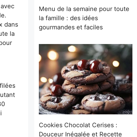
 avec
Menu de la semaine pour toute
le.
la famille : des idées
ux dans
gourmandes et faciles
ute la
 pour
filées
autant
30
i
Cookies Chocolat Cerises :
Douceur Inégalée et Recette