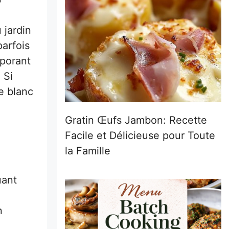
?
 jardin
parfois
rporant
 Si
e blanc
Gratin Œufs Jambon: Recette
Facile et Délicieuse pour Toute
la Famille
uant
n