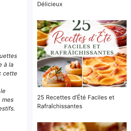
Délicieux
quettes
 à la
c cette
le
25 Recettes d’Été Faciles et
é mes
Rafraîchissantes
stifs.