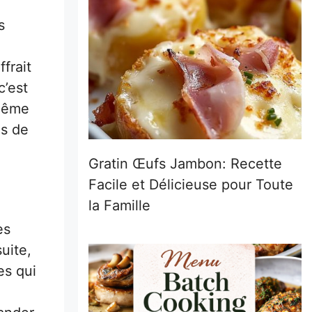
s
ffrait
c’est
 même
es de
Gratin Œufs Jambon: Recette
Facile et Délicieuse pour Toute
la Famille
es
uite,
es qui