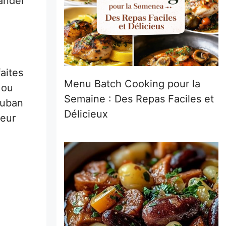
ander
aites
Menu Batch Cooking pour la
 ou
Semaine : Des Repas Faciles et
ruban
Délicieux
leur