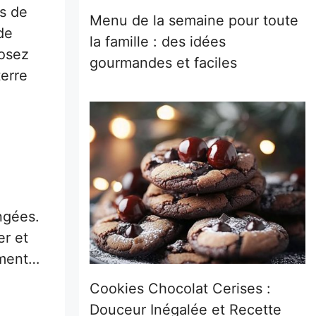
es de
Menu de la semaine pour toute
de
la famille : des idées
posez
gourmandes et faciles
erre
ngées.
er et
ement…
Cookies Chocolat Cerises :
Douceur Inégalée et Recette