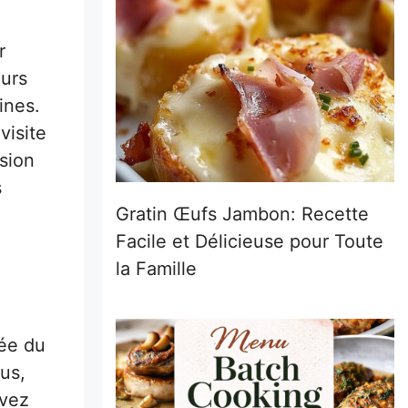
r
urs
ines.
visite
rsion
s
Gratin Œufs Jambon: Recette
Facile et Délicieuse pour Toute
la Famille
lée du
lus,
avez