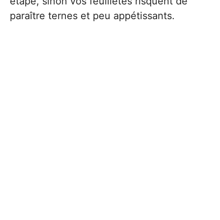
étape, sinon vos feuilletés risquent de
paraître ternes et peu appétissants.