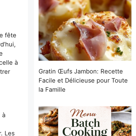
e fête
d’hui,
e
celle à
Gratin Œufs Jambon: Recette
trer
Facile et Délicieuse pour Toute
la Famille
 à
r. Les