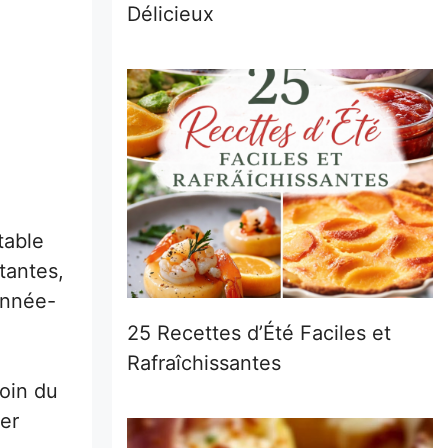
Délicieux
table
tantes,
année-
25 Recettes d’Été Faciles et
Rafraîchissantes
coin du
rer