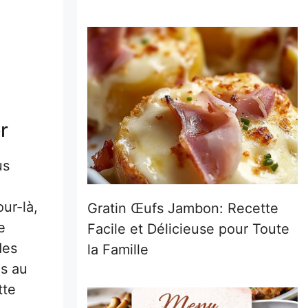
r
us
ur-là,
Gratin Œufs Jambon: Recette
e
Facile et Délicieuse pour Toute
des
la Famille
es au
tte