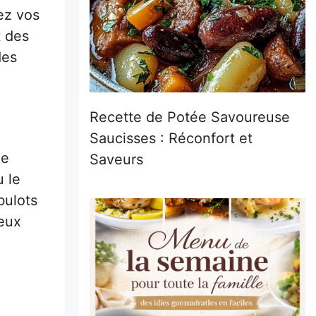
ez vos
t des
des
Recette de Potée Savoureuse
Saucisses : Réconfort et
le
Saveurs
 le
bulots
ceux