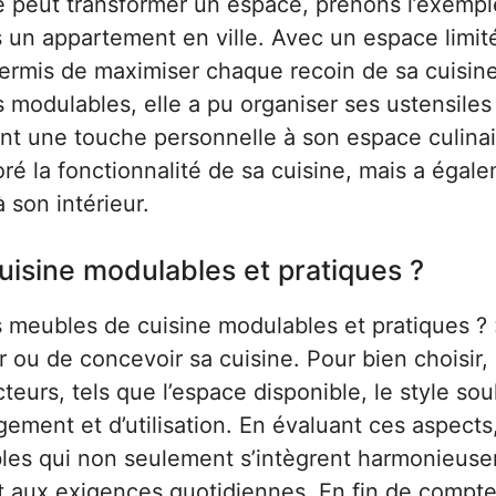
e peut transformer un espace, prenons l’exempl
 un appartement en ville. Avec un espace limité
permis de maximiser chaque recoin de sa cuisine
s modulables, elle a pu organiser ses ustensiles
ant une touche personnelle à son espace culinai
é la fonctionnalité de sa cuisine, mais a égal
son intérieur.
isine modulables et pratiques ?
 meubles de cuisine modulables et pratiques ? 
ou de concevoir sa cuisine. Pour bien choisir, i
eurs, tels que l’espace disponible, le style sou
ement et d’utilisation. En évaluant ces aspects,
ubles qui non seulement s’intègrent harmonieus
t aux exigences quotidiennes. En fin de compte