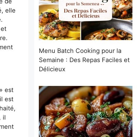
e de
, elle
.
 et
re.
ement
Menu Batch Cooking pour la
Semaine : Des Repas Faciles et
Délicieux
» est
l est
haité,
 il
ement
,