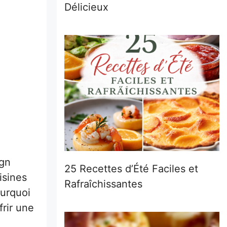
Délicieux
ign
25 Recettes d’Été Faciles et
isines
Rafraîchissantes
ourquoi
rir une