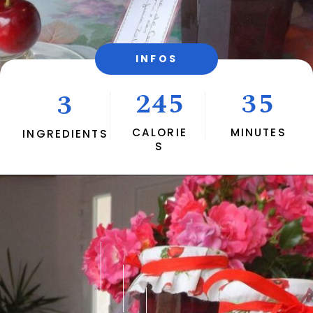
INFOS
245
35
3
CALORIE
MINUTES
INGREDIENTS
S