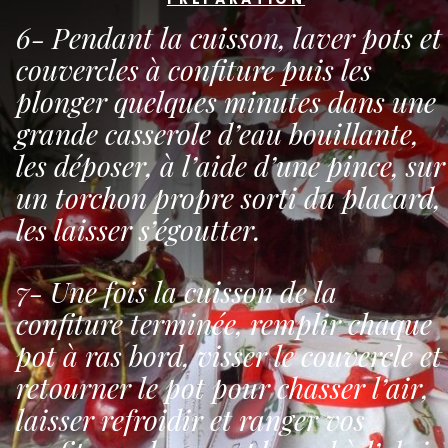
6- Pendant la cuisson, laver pots et
couvercles à confiture puis les
plonger quelques minutes dans une
grande casserole d’eau bouillante,
les déposer, à l’aide d’une pince, sur
un torchon propre sorti du placard,
les laisser s’égoutter.
7- Une fois la cuisson de la
confiture terminée, remplir chaque
pot à ras bord, visser le couvercle et
retourner le pot pour chasser l’air,
laisser refroidir et ranger vos