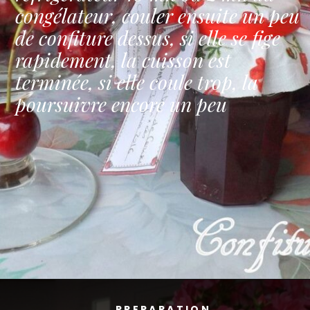
congélateur, couler ensuite un peu
de confiture dessus, si elle se fige
rapidement, la cuisson est
terminée, si elle coule trop, la
poursuivre encore un peu
PREPARATION