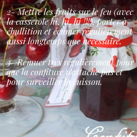
2- Mettre les fruits sur le feu (avec
la casserole hi, hi, hi !!!), porter à
ébullition et écumer régulièrement
aussi longtemps que nécessaire.
3- Remuer très régulièrement pour
que la confiture n’attache pas et
pour surveiller la cuisson.