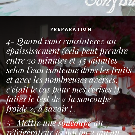
PREPARATION
4- Quand vous constaterez un
épaississement (cela peut prendre
entre 20 minutes et 45 minutes
selon l’eau contenue dans les fruits
et avec les nombreuses averses,
c’était le cas pour mes cerises !),
faites le test de « la soucoupe
froide », à savoir !
5- Mettre une soucoupe au
réfrigérateur 10 mn ou 2 mn au