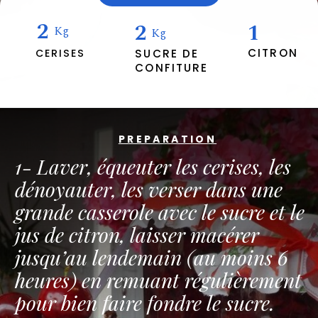
2
2
1
Kg
Kg
CITRON
CERISES
SUCRE DE
CONFITURE
PREPARATION
1- Laver, équeuter les cerises, les
dénoyauter, les verser dans une
grande casserole avec le sucre et le
jus de citron, laisser macérer
jusqu’au lendemain (au moins 6
heures) en remuant régulièrement
pour bien faire fondre le sucre.